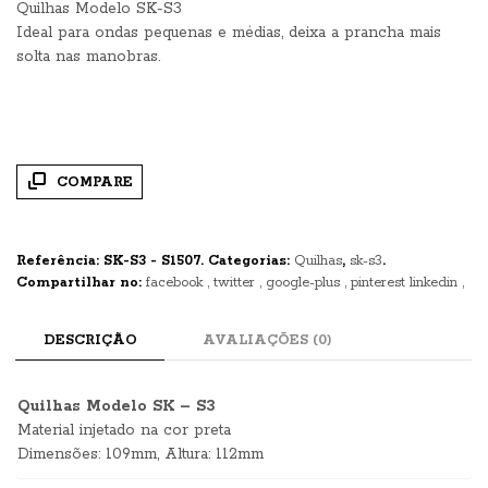
Quilhas Modelo SK-S3
Ideal para ondas pequenas e médias, deixa a prancha mais
solta nas manobras.
COMPARE
Referência:
SK-S3 - S1507
.
Categorias:
Quilhas
,
sk-s3
.
Compartilhar no:
facebook
twitter
google-plus
pinterest
linkedin
DESCRIÇÃO
AVALIAÇÕES (0)
Quilhas Modelo SK – S3
Material injetado na cor preta
Dimensões: 109mm, Altura: 112mm