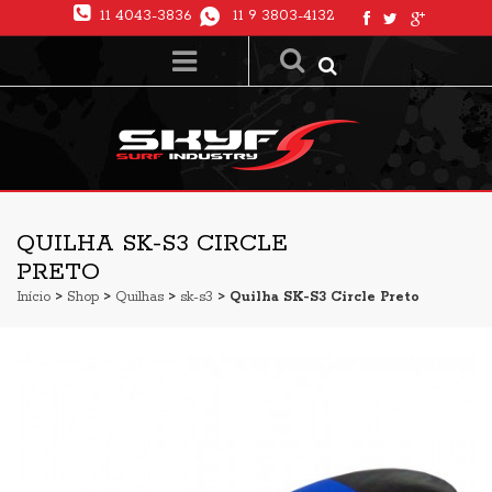
11 4043-3836
11 9 3803-4132
QUILHA SK-S3 CIRCLE
PRETO
Início
>
Shop
>
Quilhas
>
sk-s3
> Quilha SK-S3 Circle Preto