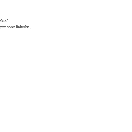
sk-s3
.
pinterest
linkedin