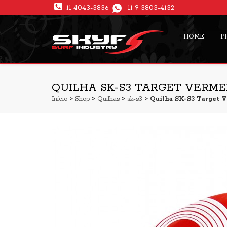
11 4043-3836
11 9 3803-4132
HOME
P
QUILHA SK-S3 TARGET VERM
Início
>
Shop
>
Quilhas
>
sk-s3
> Quilha SK-S3 Target 