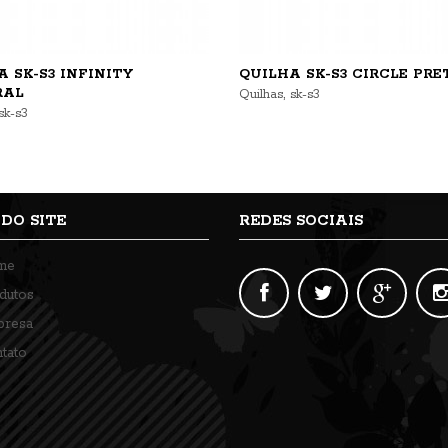
 SK-S3 INFINITY
QUILHA SK-S3 CIRCLE PRE
RAL
,
Quilhas
sk-s3
sk-s3
DO SITE
REDES SOCIAIS
me
dutos
resa
tato