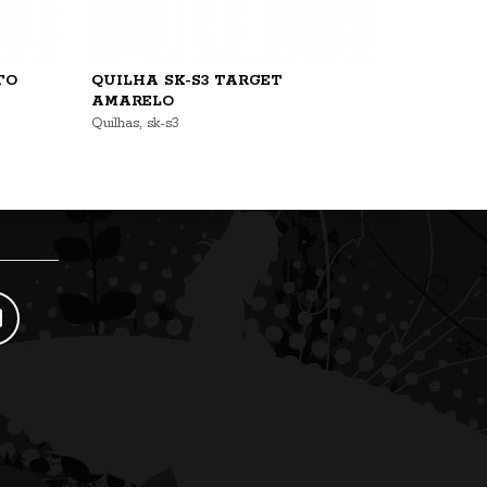
TO
QUILHA SK-S3 TARGET
AMARELO
,
Quilhas
sk-s3