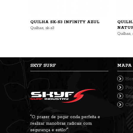
QUILHA SK-S3 INFINITY AZUL
QUILHA
,
NATU
Quilhas
sk-s3
,
Quilhas
SKYF SURF
MAPA 
Ho
Pro
Emp
Con
"O prazer de pegar onda perfeita e
realizar manobras radicais com
segurança e estilo!"